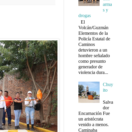
arma
s y
drogas
El
Volcán/Guzmán
Elementos de la
Policía Estatal de
Caminos
detuvieron a un
hombre señalado
como presunto
generador de
violencia dura...
Chuy
ito
Salva
dor
Encarnación Fue
un aristócrata
venido a menos.
Caminaba