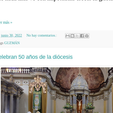
r más »
n
junio 30, 2022
No hay comentarios.:
ags
GUZMÁN
lebran 50 años de la diócesis