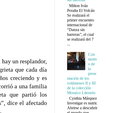
Milton Iván
Peralta El Volcán
Se realizará el
primer encuentro
internacional de
“Danza sin
barreras”, el cual
se realizará del 7
...
Con
motiv
, hay un resplandor,
o de
grieta que cada día
la
prese
ños creciendo y es
ntación de los
volúmenes II y III
corrió a una familia
de la colección
Mosaico Literario
eta que partió los
Cynthia Márquez
s”, dice el afectado
Investigar es nutrir.
Abrirse a descubrir
.
el mundo que