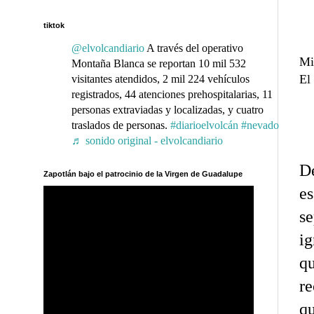
tiktok
@elvolcandiario
A través del operativo
Mi
Montaña Blanca se reportan 10 mil 532
El
visitantes atendidos, 2 mil 224 vehículos
registrados, 44 atenciones prehospitalarias, 11
personas extraviadas y localizadas, y cuatro
traslados de personas.
#diarioelvolcán
#nevado
♬ sonido original - elvolcandiario
De
Zapotlán bajo el patrocinio de la Virgen de Guadalupe
es
se
ig
q
re
qu