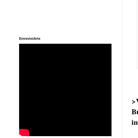
EntrevistArte
>V
B
in