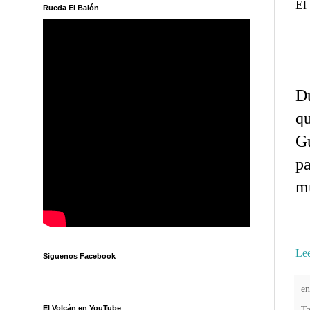
El
Rueda El Balón
Du
qu
Gu
pa
mu
Lee
Siguenos Facebook
e
El Volcán en YouTube
T