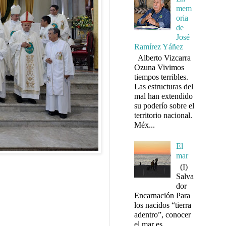
mem
oria
de
José
Ramírez Yáñez
Alberto Vizcarra
Ozuna Vivimos
tiempos terribles.
Las estructuras del
mal han extendido
su poderío sobre el
territorio nacional.
Méx...
El
mar
(I)
Salva
dor
Encarnación Para
los nacidos “tierra
adentro”, conocer
el mar es