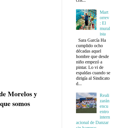
cris...
Mart
orrev
: El
mural
ista
Sara García Ha
cumplido ocho
décadas aquel
hombre que desde
niño empezó a
pintar. Lo vi de
espaldas cuando se
dirigía al Sindicato
d...
s de Morelos y
Reali
“que somos
zarán
encu
entro
intern
acional de Danzar
sin barreras