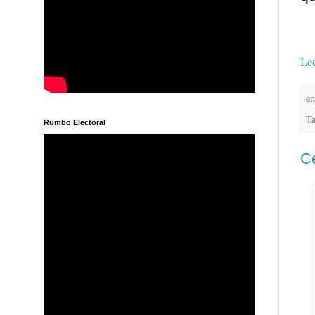
Lee
e
T
Rumbo Electoral
Ce