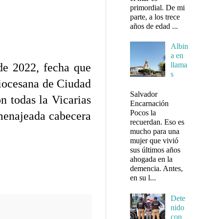
primordial. De mi
parte, a los trece
años de edad ...
Albin
a en
llama
de 2022, fecha que
s
Diocesana de Ciudad
Salvador
n todas la Vicarias
Encarnación
Pocos la
omenajeada cabecera
recuerdan. Eso es
mucho para una
mujer que vivió
sus últimos años
ahogada en la
demencia. Antes,
en su l...
Dete
nido
con