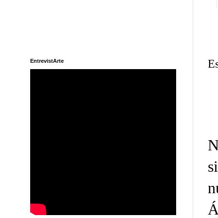
Es
EntrevistArte
N
s
n
Á