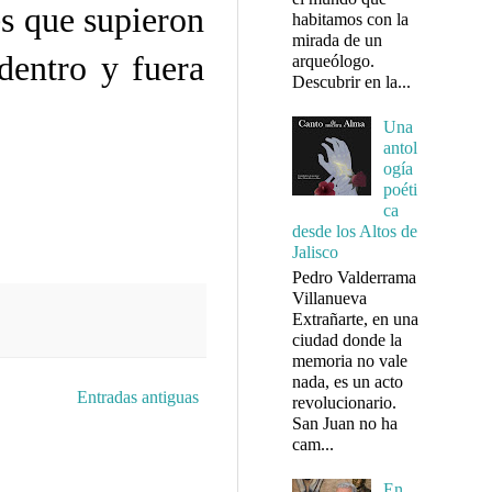
es que supieron
habitamos con la
mirada de un
dentro y fuera
arqueólogo.
Descubrir en la...
Una
antol
ogía
poéti
ca
desde los Altos de
Jalisco
Pedro Valderrama
Villanueva
Extrañarte, en una
ciudad donde la
memoria no vale
nada, es un acto
Entradas antiguas
revolucionario.
San Juan no ha
cam...
En