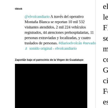
e
tiktok
l
@elvolcandiario
A través del operativo
Montaña Blanca se reportan 10 mil 532
F
visitantes atendidos, 2 mil 224 vehículos
registrados, 44 atenciones prehospitalarias, 11
s
personas extraviadas y localizadas, y cuatro
traslados de personas.
#diarioelvolcán
#nevado
m
♬ sonido original - elvolcandiario
c
Zapotlán bajo el patrocinio de la Virgen de Guadalupe
G
c
F
e