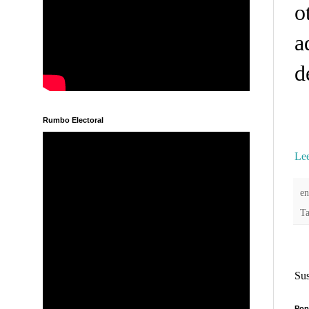
o
a
d
Rumbo Electoral
Lee
e
T
Sus
Pop