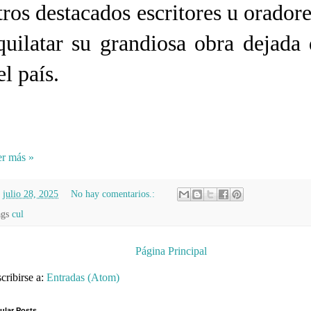
tros destacados escritores u orador
quilatar su grandiosa obra dejada 
el país.
r más »
n
julio 28, 2025
No hay comentarios.:
ags
cul
Página Principal
cribirse a:
Entradas (Atom)
ular Posts