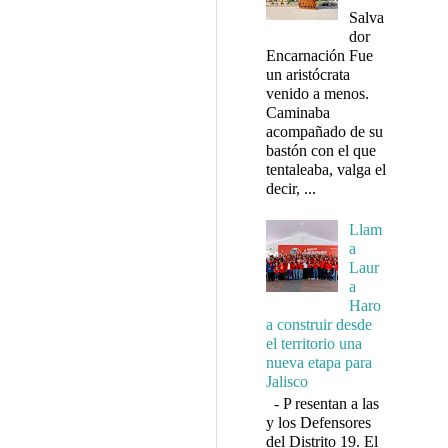
Salva
dor
Encarnación Fue
un aristócrata
venido a menos.
Caminaba
acompañado de su
bastón con el que
tentaleaba, valga el
decir, ...
Llam
a
Laur
a
Haro
a construir desde
el territorio una
nueva etapa para
Jalisco
- P resentan a las
y los Defensores
del Distrito 19. El