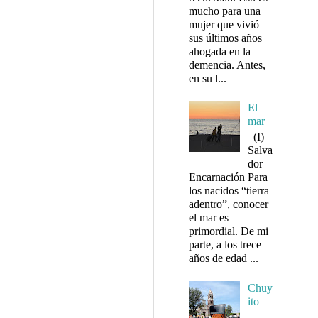
mucho para una
mujer que vivió
sus últimos años
ahogada en la
demencia. Antes,
en su l...
El
mar
(I)
Salva
dor
Encarnación Para
los nacidos “tierra
adentro”, conocer
el mar es
primordial. De mi
parte, a los trece
años de edad ...
Chuy
ito