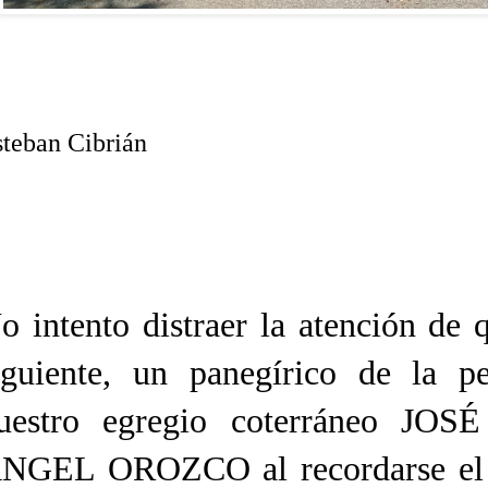
teban Cibrián
o intento distraer la atención de 
iguiente, un panegírico de la p
uestro egregio coterráneo J
NGEL OROZCO al recordarse el 2