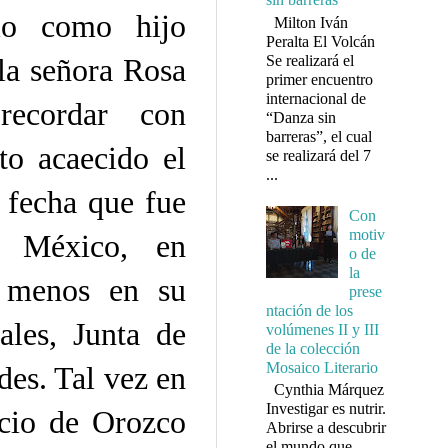
cio como hijo
Milton Iván
Peralta El Volcán
Se realizará el
 la señora Rosa
primer encuentro
internacional de
recordar con
“Danza sin
barreras”, el cual
to acaecido el
se realizará del 7
...
 fecha que fue
Con
motiv
 México, en
o de
la
, menos en su
prese
ntación de los
ales, Junta de
volúmenes II y III
de la colección
Mosaico Literario
des. Tal vez en
Cynthia Márquez
Investigar es nutrir.
icio de Orozco
Abrirse a descubrir
el mundo que