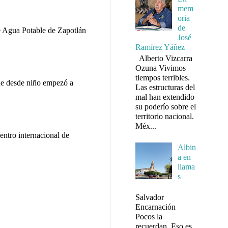
mem
oria
de
e Agua Potable de Zapotlán
José
.
Ramírez Yáñez
Alberto Vizcarra
Ozuna Vivimos
tiempos terribles.
e desde niño empezó a
Las estructuras del
.
mal han extendido
su poderío sobre el
territorio nacional.
Méx...
entro internacional de
Albin
a en
llama
s
Salvador
Encarnación
Pocos la
recuerdan. Eso es