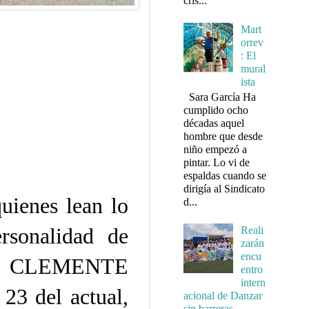
cris...
Mart
orrev
: El
mural
ista
Sara García Ha
cumplido ocho
décadas aquel
hombre que desde
niño empezó a
pintar. Lo vi de
espaldas cuando se
dirigía al Sindicato
quienes lean lo
d...
ersonalidad de
Reali
zarán
encu
OSÉ CLEMENTE
entro
intern
3 del actual,
acional de Danzar
sin barreras