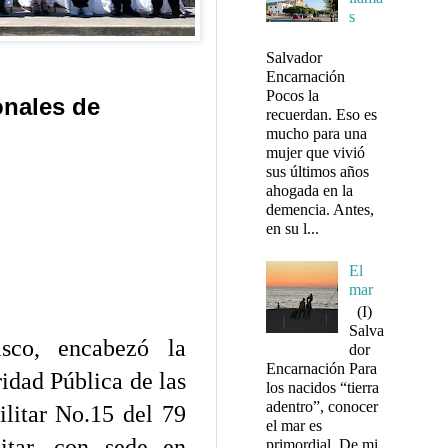
s
Salvador
Encarnación
Pocos la
onales de
recuerdan. Eso es
mucho para una
mujer que vivió
sus últimos años
ahogada en la
demencia. Antes,
en su l...
El
mar
(I)
Salva
sco, encabezó la
dor
Encarnación Para
idad Pública de las
los nacidos “tierra
adentro”, conocer
litar No.15 del 79
el mar es
itar, con sede en
primordial. De mi