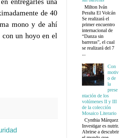
 en entregarles una
Milton Iván
oximadamente de 40
Peralta El Volcán
Se realizará el
lama mono y de ahí
primer encuentro
internacional de
ar con un hoyo en el
“Danza sin
barreras”, el cual
se realizará del 7
...
Con
motiv
o de
la
prese
ntación de los
volúmenes II y III
de la colección
Mosaico Literario
Cynthia Márquez
Investigar es nutrir.
uridad
Abrirse a descubrir
el mundo que