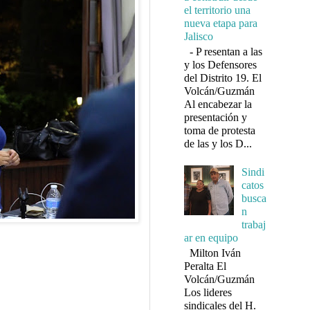
el territorio una
nueva etapa para
Jalisco
- P resentan a las
y los Defensores
del Distrito 19. El
Volcán/Guzmán
Al encabezar la
presentación y
toma de protesta
de las y los D...
Sindi
catos
busca
n
trabaj
ar en equipo
Milton Iván
Peralta El
Volcán/Guzmán
Los lideres
sindicales del H.