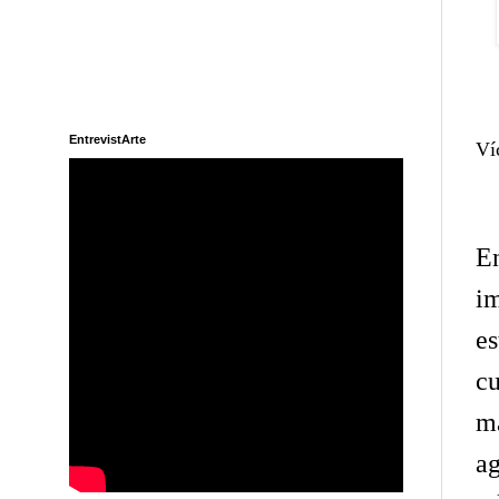
EntrevistArte
Ví
En
i
es
c
m
a