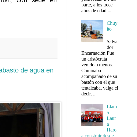
parte, a los trece
años de edad ...
Chuy
ito
Salva
dor
Encarnación Fue
un aristócrata
venido a menos.
 abasto de agua en
Caminaba
acompañado de su
bastón con el que
tentaleaba, valga el
decir, ...
Llam
a
Laur
a
Haro
a construir desde