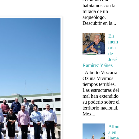
habitamos con la
mirada de un
arqueólogo.
Descubrir en la...
En
mem
oria
de
José
Ramírez Yáñez
Alberto Vizcarra
Ozuna Vivimos
tiempos terribles.
Las estructuras del
mal han extendido
su poderío sobre el
territorio nacional.
Méx...
Albin
a en
llama