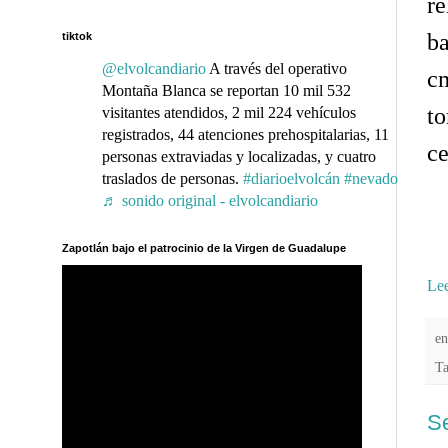
re
b
tiktok
@elvolcandiario
A través del operativo
c
Montaña Blanca se reportan 10 mil 532
to
visitantes atendidos, 2 mil 224 vehículos
registrados, 44 atenciones prehospitalarias, 11
ce
personas extraviadas y localizadas, y cuatro
traslados de personas.
#diarioelvolcán
#nevado
♬ sonido original - elvolcandiario
Zapotlán bajo el patrocinio de la Virgen de Guadalupe
Lee
e
T
Se