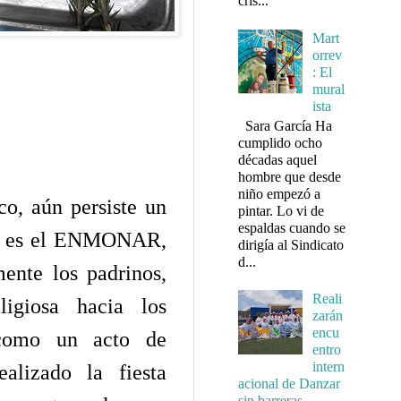
cris...
Mart
orrev
: El
mural
ista
Sara García Ha
cumplido ocho
décadas aquel
hombre que desde
niño empezó a
co, aún persiste un
pintar. Lo vi de
espaldas cuando se
que es el ENMONAR,
dirigía al Sindicato
d...
mente los padrinos,
Reali
igiosa hacia los
zarán
encu
 como un acto de
entro
intern
alizado la fiesta
acional de Danzar
sin barreras