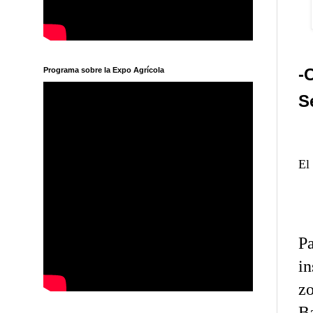
-
Programa sobre la Expo Agrícola
S
El
P
in
zo
B