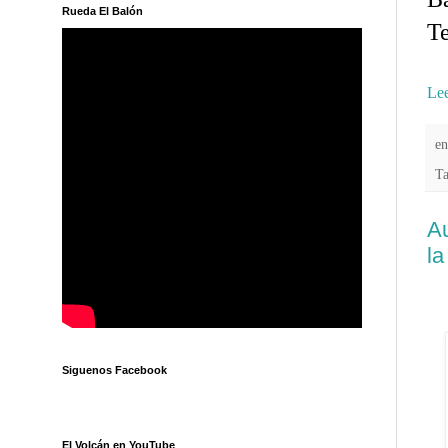
Rueda El Balón
Te
Lee
e
T
Au
la
Siguenos Facebook
El Volcán en YouTube