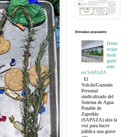
Entradas populares
Denu
ncian
hosti
gami
ento
en SAPAZA
El
Volcán/Guzmán
Personal
sindicalizado del
Sistema de Agua
Potable de
Zapotlán
(SAPAZA) alza la
voz para hacer
pública una grave