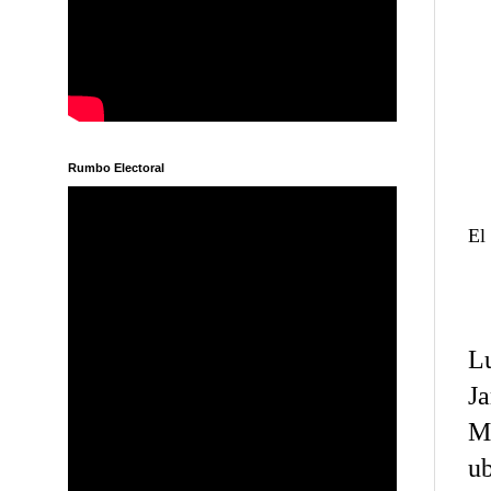
Rumbo Electoral
El
L
J
M
u