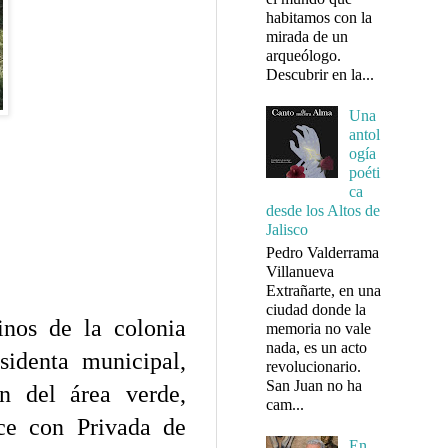
habitamos con la
mirada de un
arqueólogo.
Descubrir en la...
Una
antol
ogía
poéti
ca
desde los Altos de
Jalisco
Pedro Valderrama
Villanueva
Extrañarte, en una
ciudad donde la
inos de la colonia
memoria no vale
nada, es un acto
sidenta municipal,
revolucionario.
San Juan no ha
ón del área verde,
cam...
uce con Privada de
En