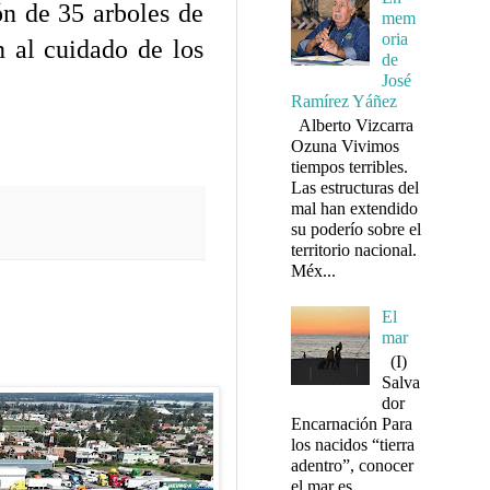
ón de 35 arboles de
mem
oria
n al cuidado de los
de
José
Ramírez Yáñez
Alberto Vizcarra
Ozuna Vivimos
tiempos terribles.
Las estructuras del
mal han extendido
su poderío sobre el
territorio nacional.
Méx...
El
mar
(I)
Salva
dor
Encarnación Para
los nacidos “tierra
adentro”, conocer
el mar es