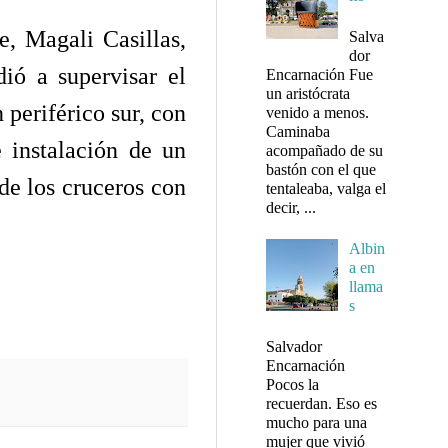
, Magali Casillas,
Salva
dor
ió a supervisar el
Encarnación Fue
un aristócrata
 periférico sur, con
venido a menos.
Caminaba
 instalación de un
acompañado de su
bastón con el que
de los cruceros con
tentaleaba, valga el
decir, ...
.
Albin
a en
llama
s
Salvador
Encarnación
Pocos la
recuerdan. Eso es
mucho para una
mujer que vivió