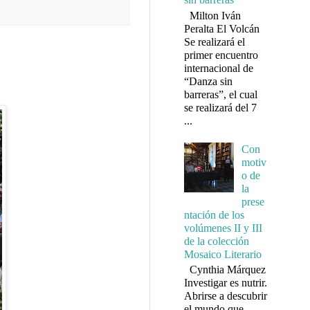
Milton Iván
Peralta El Volcán
Se realizará el
primer encuentro
internacional de
“Danza sin
barreras”, el cual
se realizará del 7
...
Con
motiv
o de
la
prese
ntación de los
volúmenes II y III
de la colección
Mosaico Literario
Cynthia Márquez
Investigar es nutrir.
Abrirse a descubrir
el mundo que