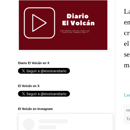
La
e
cr
el
se
Diario El Volcán en X
ma
El Volcán en X
Lee
El Volcán en Instagram
e
T