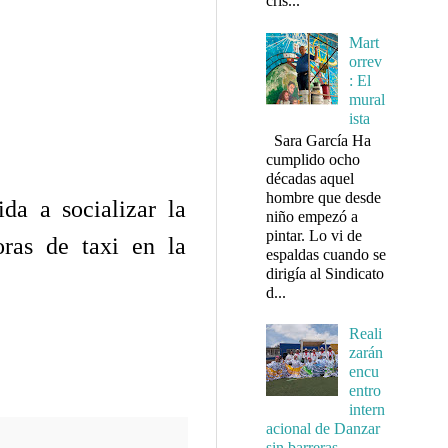
cris...
Mart
orrev
: El
mural
ista
Sara García Ha
cumplido ocho
décadas aquel
hombre que desde
da a socializar la
niño empezó a
pintar. Lo vi de
oras de taxi en la
espaldas cuando se
dirigía al Sindicato
d...
Reali
zarán
encu
entro
intern
acional de Danzar
sin barreras