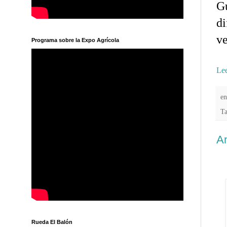
Gu
di
ve
Programa sobre la Expo Agrícola
Lee
e
T
An
Rueda El Balón