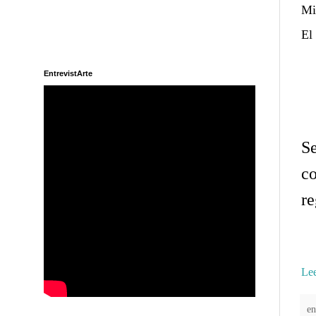
Mi
El
EntrevistArte
Se
c
re
Lee
e