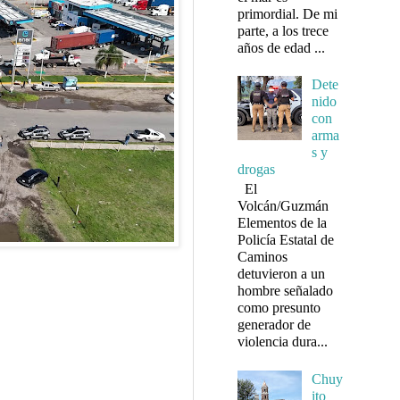
primordial. De mi
parte, a los trece
años de edad ...
Dete
nido
con
arma
s y
drogas
El
Volcán/Guzmán
Elementos de la
Policía Estatal de
Caminos
detuvieron a un
hombre señalado
como presunto
generador de
violencia dura...
Chuy
ito