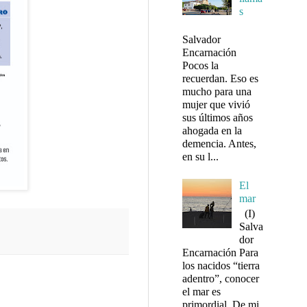
s
Salvador
Encarnación
Pocos la
recuerdan. Eso es
mucho para una
mujer que vivió
sus últimos años
ahogada en la
demencia. Antes,
en su l...
El
mar
(I)
Salva
dor
Encarnación Para
los nacidos “tierra
adentro”, conocer
el mar es
primordial. De mi