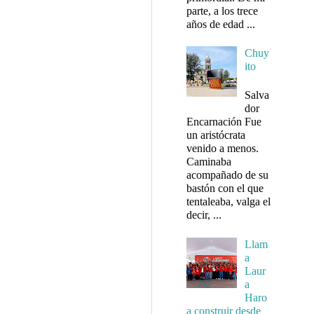
parte, a los trece
años de edad ...
Chuy
ito
Salva
dor
Encarnación Fue
un aristócrata
venido a menos.
Caminaba
acompañado de su
bastón con el que
tentaleaba, valga el
decir, ...
Llam
a
Laur
a
Haro
a construir desde