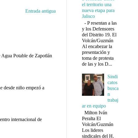
el territorio una
nueva etapa para
Entrada antigua
Jalisco
- P resentan a las
y los Defensores
del Distrito 19. El
Volcán/Guzmán
Al encabezar la
presentación y
e Agua Potable de Zapotlán
toma de protesta
.
de las y los D...
Sindi
catos
e desde niño empezó a
busca
.
n
trabaj
ar en equipo
Milton Iván
Peralta El
entro internacional de
Volcán/Guzmán
Los lideres
sindicales del H.