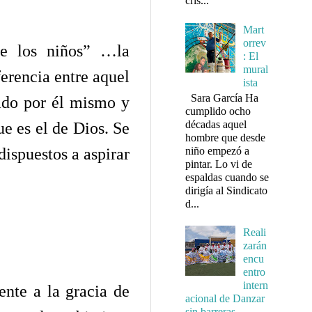
cris...
Mart
orrev
de los niños” …la
: El
mural
ferencia entre aquel
ista
Sara García Ha
ado por él mismo y
cumplido ocho
décadas aquel
ue es el de Dios. Se
hombre que desde
dispuestos a aspirar
niño empezó a
pintar. Lo vi de
espaldas cuando se
dirigía al Sindicato
d...
Reali
zarán
encu
entro
intern
nte a la gracia de
acional de Danzar
sin barreras