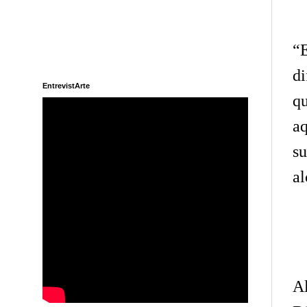
“
di
EntrevistArte
qu
aq
su
al
Al