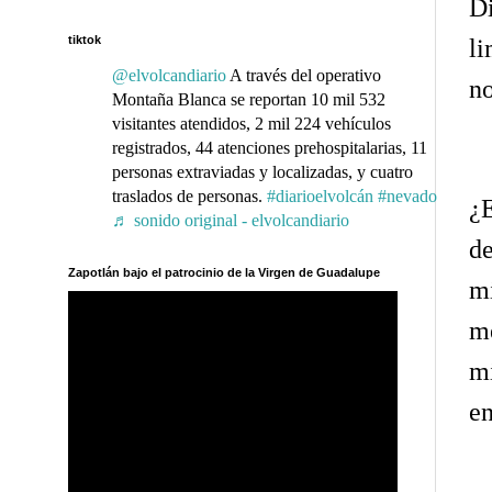
D
tiktok
l
@elvolcandiario
A través del operativo
no
Montaña Blanca se reportan 10 mil 532
visitantes atendidos, 2 mil 224 vehículos
registrados, 44 atenciones prehospitalarias, 11
personas extraviadas y localizadas, y cuatro
traslados de personas.
#diarioelvolcán
#nevado
¿E
♬ sonido original - elvolcandiario
de
Zapotlán bajo el patrocinio de la Virgen de Guadalupe
m
me
m
en