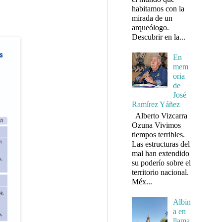
habitamos con la
mirada de un
arqueólogo.
Descubrir en la...
En
mem
oria
de
José
Ramírez Yáñez
Alberto Vizcarra
Ozuna Vivimos
tiempos terribles.
Las estructuras del
mal han extendido
su poderío sobre el
territorio nacional.
Méx...
Albin
a en
llama