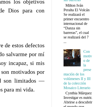
mos los objetivos
Milton Iván
 de Dios para con
Peralta El Volcán
Se realizará el
primer encuentro
internacional de
“Danza sin
barreras”, el cual
se realizará del 7
...
e de estos defectos
Con
do salvarme por mí
motiv
o de
oy incapaz, si mis
la
prese
s son motivados por
ntación de los
volúmenes II y III
d son limitados —
de la colección
Mosaico Literario
os para mi vida.
Cynthia Márquez
Investigar es nutrir.
Abrirse a descubrir
el mundo que