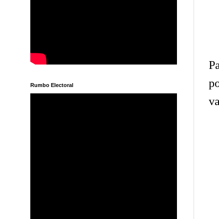
Pa
po
Rumbo Electoral
va