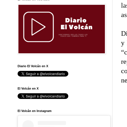
l
as
Di
y 
“c
re
Diario El Volcán en X
co
ne
El Volcán en X
El Volcán en Instagram