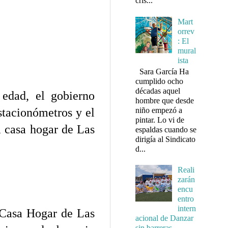
cris...
Mart
orrev
: El
mural
ista
Sara García Ha
cumplido ocho
décadas aquel
 edad, el gobierno
hombre que desde
niño empezó a
stacionómetros y el
pintar. Lo vi de
a casa hogar de Las
espaldas cuando se
dirigía al Sindicato
d...
Reali
zarán
encu
entro
intern
 Casa Hogar de Las
acional de Danzar
sin barreras