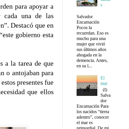
s
rden para apoyar a
r cada una de las
Salvador
Encarnación
ten”. Destacó que en
Pocos la
recuerdan. Eso es
“este gobierno esta
mucho para una
mujer que vivió
sus últimos años
ahogada en la
demencia. Antes,
 a la tarea de que
en su l...
an o antojaban para
El
 estos presentes fue
mar
(I)
ecesidad que ellos
Salva
dor
Encarnación Para
los nacidos “tierra
adentro”, conocer
el mar es
primordial. De mi