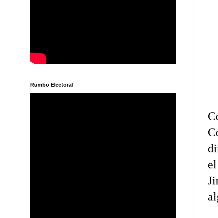
Rumbo Electoral
Co
C
di
el
J
al