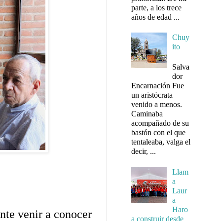
parte, a los trece
años de edad ...
Chuy
ito
Salva
dor
Encarnación Fue
un aristócrata
venido a menos.
Caminaba
acompañado de su
bastón con el que
tentaleaba, valga el
decir, ...
Llam
a
Laur
a
Haro
nte venir a conocer
a construir desde