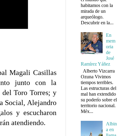
habitamos con la
mirada de un
arqueólogo.
Descubrir en la...
En
mem
oria
de
José
Ramírez Yáñez
Alberto Vizcarra
pal Magali Casillas
Ozuna Vivimos
into junto con la
tiempos terribles.
Las estructuras del
 del Toro Torres; y
mal han extendido
su poderío sobre el
ia Social, Alejandro
territorio nacional.
Méx...
galos y escucharon
arán atendiendo.
Albin
a en
llama