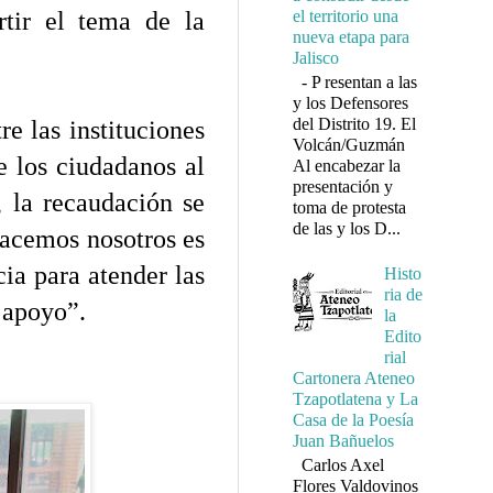
rtir el tema de la
el territorio una
nueva etapa para
Jalisco
- P resentan a las
y los Defensores
del Distrito 19. El
re las instituciones
Volcán/Guzmán
de los ciudadanos al
Al encabezar la
presentación y
, la recaudación se
toma de protesta
de las y los D...
 hacemos nosotros es
cia para atender las
Histo
ria de
 apoyo”.
la
Edito
rial
Cartonera Ateneo
Tzapotlatena y La
Casa de la Poesía
Juan Bañuelos
Carlos Axel
Flores Valdovinos