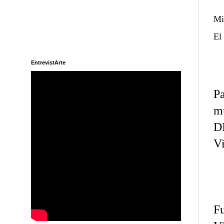
Mi
El
EntrevistArte
P
mu
DI
Vi
Fu