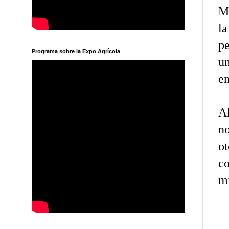
M
l
pe
Programa sobre la Expo Agrícola
un
en
Al
no
ot
c
mi