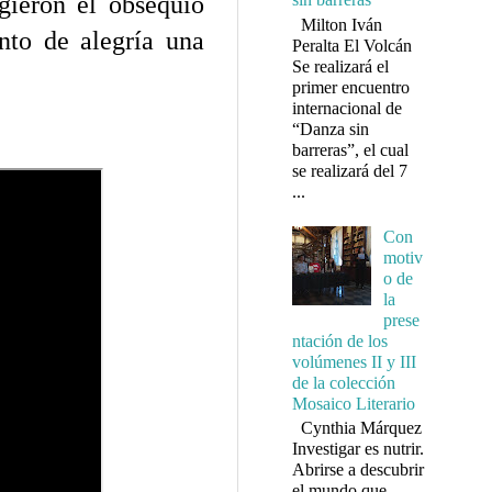
gieron el obsequio
Milton Iván
nto de alegría una
Peralta El Volcán
Se realizará el
primer encuentro
internacional de
“Danza sin
barreras”, el cual
se realizará del 7
...
Con
motiv
o de
la
prese
ntación de los
volúmenes II y III
de la colección
Mosaico Literario
Cynthia Márquez
Investigar es nutrir.
Abrirse a descubrir
el mundo que