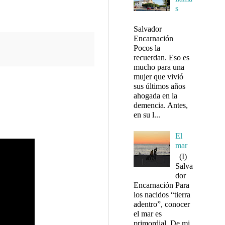
s
Salvador
Encarnación
Pocos la
recuerdan. Eso es
mucho para una
mujer que vivió
sus últimos años
ahogada en la
demencia. Antes,
en su l...
El
mar
(I)
Salva
dor
Encarnación Para
los nacidos “tierra
adentro”, conocer
el mar es
primordial. De mi