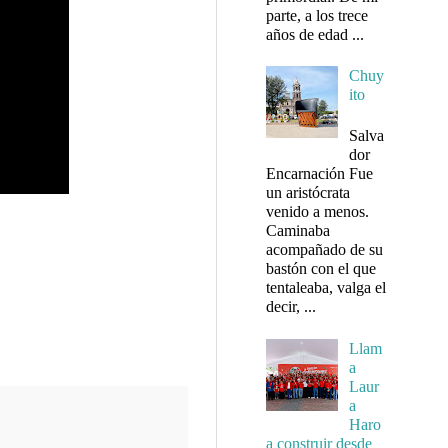
parte, a los trece
años de edad ...
Chuy
ito
Salva
dor
Encarnación Fue
un aristócrata
venido a menos.
Caminaba
acompañado de su
bastón con el que
tentaleaba, valga el
decir, ...
Llam
a
Laur
a
Haro
a construir desde