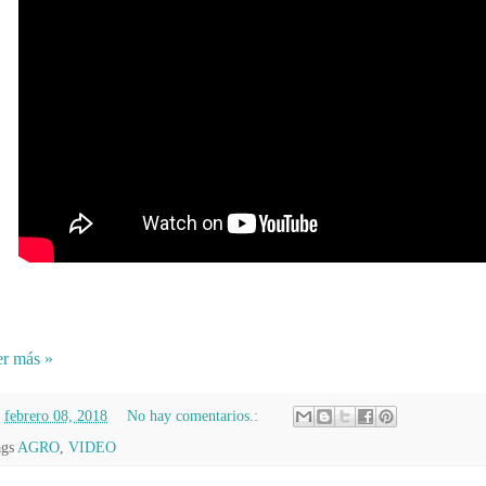
r más »
n
febrero 08, 2018
No hay comentarios.:
ags
AGRO
,
VIDEO