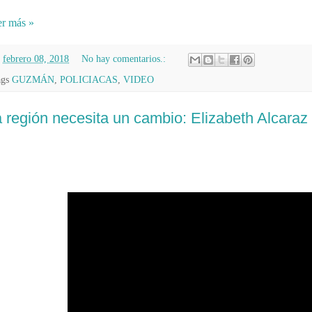
r más »
n
febrero 08, 2018
No hay comentarios.:
ags
GUZMÁN
,
POLICIACAS
,
VIDEO
 región necesita un cambio: Elizabeth Alcaraz