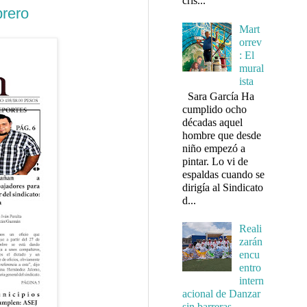
cris...
brero
Mart
orrev
: El
mural
ista
Sara García Ha
cumplido ocho
décadas aquel
hombre que desde
niño empezó a
pintar. Lo vi de
espaldas cuando se
dirigía al Sindicato
d...
Reali
zarán
encu
entro
intern
acional de Danzar
sin barreras