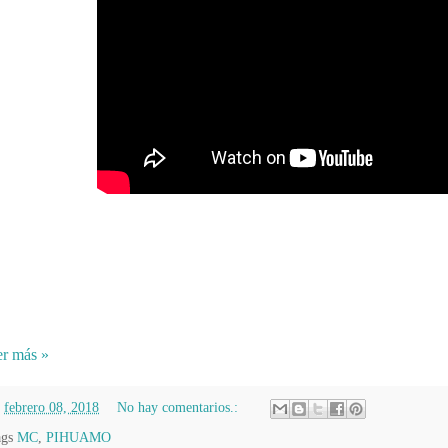
r más »
n
febrero 08, 2018
No hay comentarios.:
ags
MC
,
PIHUAMO