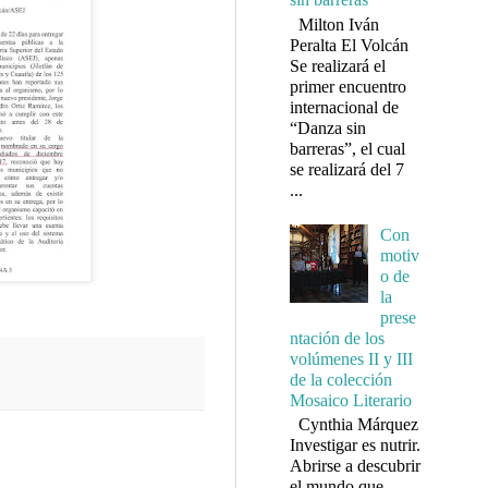
Milton Iván
Peralta El Volcán
Se realizará el
primer encuentro
internacional de
“Danza sin
barreras”, el cual
se realizará del 7
...
Con
motiv
o de
la
prese
ntación de los
volúmenes II y III
de la colección
Mosaico Literario
Cynthia Márquez
Investigar es nutrir.
Abrirse a descubrir
el mundo que