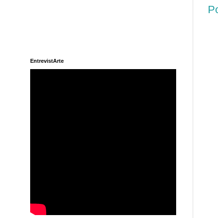
Po
EntrevistArte