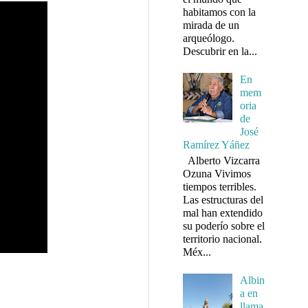
habitamos con la
mirada de un
arqueólogo.
Descubrir en la...
En
mem
oria
de
José
Ramírez Yáñez
Alberto Vizcarra
Ozuna Vivimos
tiempos terribles.
Las estructuras del
mal han extendido
su poderío sobre el
territorio nacional.
Méx...
Albin
a en
llama