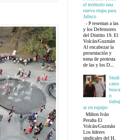
el territorio una
nueva etapa para
Jalisco
- P resentan a las
y los Defensores
del Distrito 19. El
Volcán/Guzmán
Al encabezar la
presentación y
toma de protesta
de las y los D...
Sindi
catos
busca
n
trabaj
ar en equipo
Milton Iván
Peralta El
Volcán/Guzmán
Los lideres
sindicales del H.